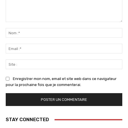
Commenter
:
No
:*
Ema
:*
Sit
:
Enregistrer mon nom, email et site web dans ce navigateur
pour la prochaine fois que je commenterai.
STAY CONNECTED