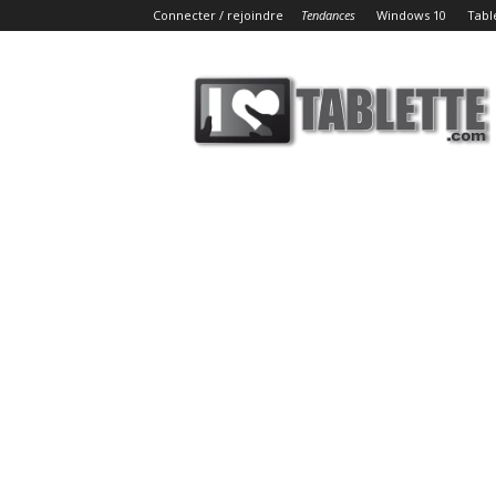
Connecter / rejoindre
Tendances
Windows 10
Tabl
iLoveTablette.com