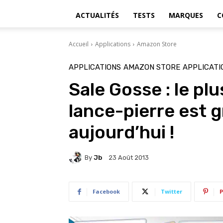
ACTUALITÉS
TESTS
MARQUES
C
Accueil
Applications
Amazon Store
APPLICATIONS
AMAZON STORE
APPLICATI
Sale Gosse : le pl
lance-pierre est g
aujourd’hui !
By
Jb
23 Août 2013
Facebook
Twitter
P