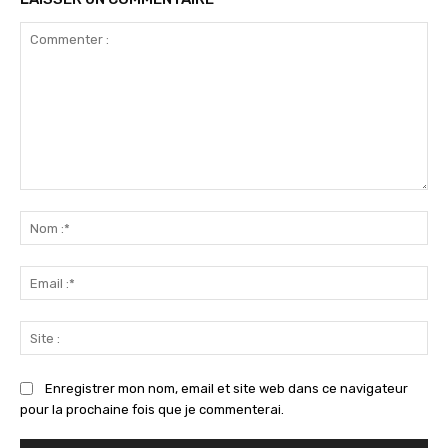
Commenter
:
No
:*
Ema
:*
Sit
:
Enregistrer mon nom, email et site web dans ce navigateur
pour la prochaine fois que je commenterai.