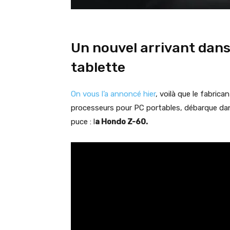
Un nouvel arrivant dan
tablette
On vous l’a annoncé hier
, voilà que le fabric
processeurs pour PC portables, débarque dans
puce : l
a Hondo Z-60.