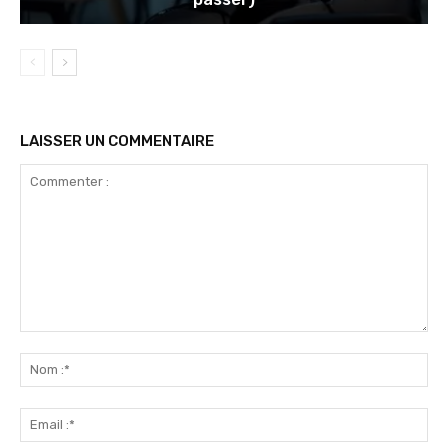
LAISSER UN COMMENTAIRE
Commenter
:
No
:*
Ema
:*