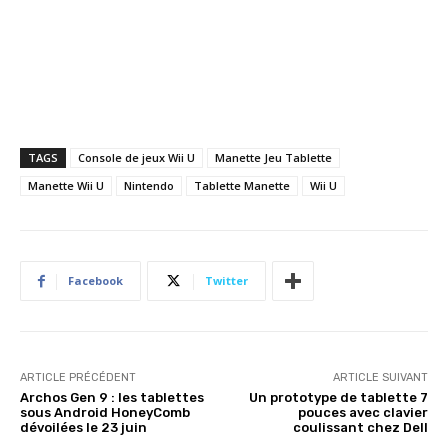
TAGS
Console de jeux Wii U
Manette Jeu Tablette
Manette Wii U
Nintendo
Tablette Manette
Wii U
Facebook
Twitter
ARTICLE PRÉCÉDENT
ARTICLE SUIVANT
Archos Gen 9 : les tablettes
Un prototype de tablette 7
sous Android HoneyComb
pouces avec clavier
dévoilées le 23 juin
coulissant chez Dell