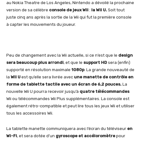
au Nokia Theatre de Los Angeles, Nintendo a dévoilé la prochaine
version de sa célèbre
console de jeux Wii
:
la Wii U.
Soit tout
juste cinq ans après la sortie de la Wii qui fut la première console
à capter les mouvements du joueur.
Peu de changement avec la Wii actuelle, si ce n’est que le
design
sera beaucoup plus arrondi
, et que le
support HD
sera (enfin)
supporté en résolution maximale
1080p
. La grande nouveauté de
la
Wii U
est qu’elle sera livrée avec
une manette de contrôle en
forme de tablette tactile avec un écran de 6,2 pouces.
La
nouvelle Wii U pourra recevoir jusqu’à
quatre télécommandes
Wii ou télécommandes Wii Plus supplémentaires. La console est
également rétro-compatible et peut lire tous les jeux Wii et utiliser
tous les accessoires Wii.
La tablette manette communiquera avec l’écran du téléviseur
en
Wi-Fi
, et sera dotée d’un
gyroscope et accéloromètre
pour