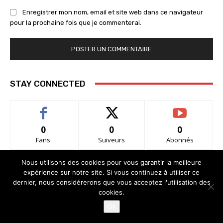
Enregistrer mon nom, email et site web dans ce navigateur
pour la prochaine fois que je commenterai.
STAY CONNECTED
0
0
0
Fans
Suiveurs
Abonnés
Nous utilisons des cookies pour vous garantir la meilleure
expérience sur notre site. Si vous continuez à utiliser ce
- Advertisement -
dernier, nous considérerons que vous acceptez l'utilisation des
cookies.
Ok