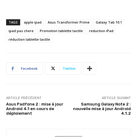
TAGS
apple ipad
Asus Transformer Prime
Galaxy Tab 10.1
ipad pas chere
Promotion tablette tactile
reduction iPad
réduction tablette tactile
Facebook
Twitter
ARTICLE PRÉCÉDENT
ARTICLE SUIVANT
Asus Padfone 2 : mise à jour
Samsung Galaxy Note 2 :
Android 4.1 en cours de
nouvelle mise à jour Android
déploiement
4.1.2