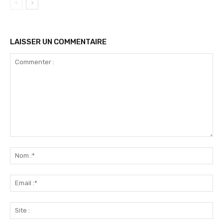
LAISSER UN COMMENTAIRE
Commenter
:
No
:*
Ema
:*
Sit
: