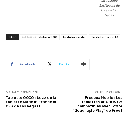
La Toshiba
Excite lors du
CES de Las
Vegas
TAGS
tablette toshiba AT200
toshiba excite
Toshiba Excite 10
Facebook
Twitter
ARTICLE PRÉCÉDENT
ARTICLE SUIVANT
Tablette QOOQ : buzz de la
Freebox Mobile : Les
tablette Made In France au
tablettes ARCHOS G9
CES de Las Vegas !
compatibles avec l’offre
‘’Quadruple Play’’ de Free !