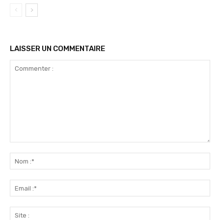
LAISSER UN COMMENTAIRE
Commenter
:
No
:*
Ema
:*
Sit