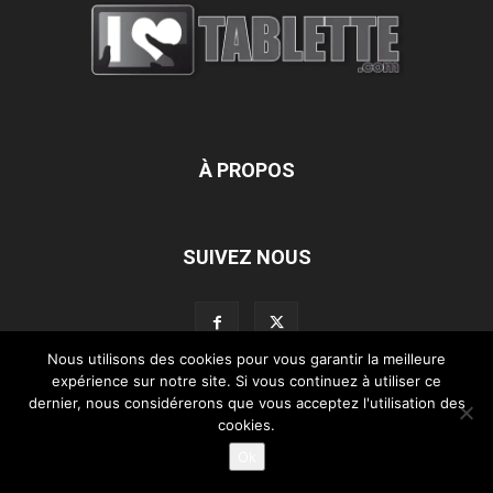
À PROPOS
SUIVEZ NOUS
Nous utilisons des cookies pour vous garantir la meilleure
expérience sur notre site. Si vous continuez à utiliser ce
dernier, nous considérerons que vous acceptez l'utilisation des
L’équipe d’iLoveTablette.com
Contactez-nous
Nos partenaires
cookies.
Mentions légales
Ok
©