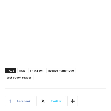
TAGS
fnac
FnacBook
liseuse numerique
test ebook reader
Facebook
Twitter