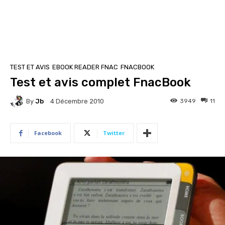
TEST ET AVIS
EBOOK READER FNAC
FNACBOOK
Test et avis complet FnacBook
By
Jb
3949
11
4 Décembre 2010
Facebook
Twitter