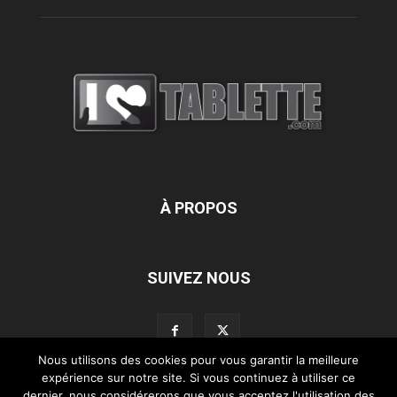
À PROPOS
SUIVEZ NOUS
Nous utilisons des cookies pour vous garantir la meilleure
expérience sur notre site. Si vous continuez à utiliser ce
dernier, nous considérerons que vous acceptez l'utilisation des
L’équipe d’iLoveTablette.com
Contactez-nous
Nos partenaires