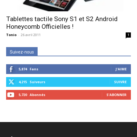
Tablettes tactile Sony S1 et S2 Android
Honeycomb Officielles !
Tonio
-
26 avril 2011
1
Suivez-nous
5,874
Fans
J'AIME
4,215
Suiveurs
SUIVRE
5,720
Abonnés
S'ABONNER