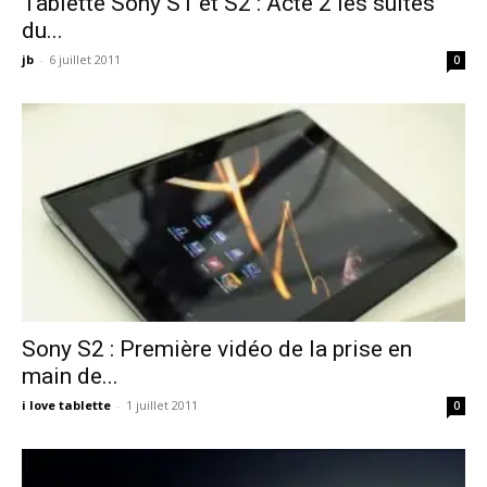
Tablette Sony S1 et S2 : Acte 2 les suites
du...
jb
-
6 juillet 2011
0
Sony S2 : Première vidéo de la prise en
main de...
i love tablette
-
1 juillet 2011
0