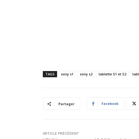
TAGS
sony s1
sony s2
tablette S1 et S2
tabl
Facebook
Partager
ARTICLE PRÉCÉDENT