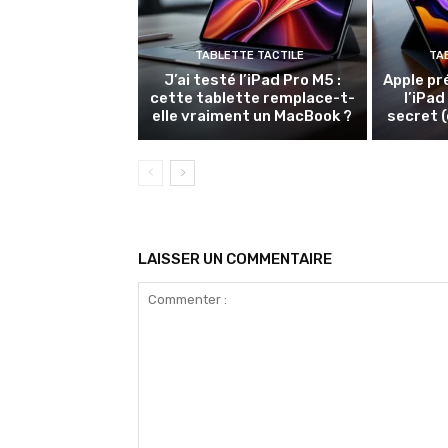
TABLETTE TACTILE
TA
J’ai testé l’iPad Pro M5 :
Apple pr
cette tablette remplace-t-
l’iPad
elle vraiment un MacBook ?
secret (
LAISSER UN COMMENTAIRE