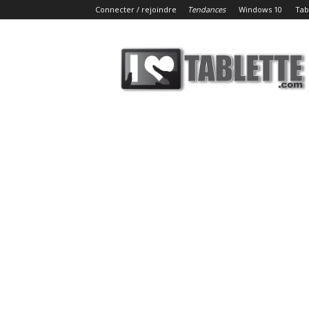
Connecter / rejoindre
Tendances
Windows 10
Tab
iLoveTablette.com