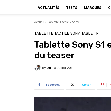
ACTUALITÉS
TESTS
MARQUES
C
Accueil
Tablette Tactile
Sony
TABLETTE TACTILE
SONY
TABLET P
Tablette Sony S1 e
du teaser
By
Jb
6 Juillet 2011
Facebook
Twitter
P