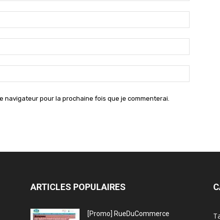
Nom
:*
Email
:*
Site
:
e navigateur pour la prochaine fois que je commenterai.
ARTICLES POPULAIRES
C
[Promo] RueDuCommerce
Ta