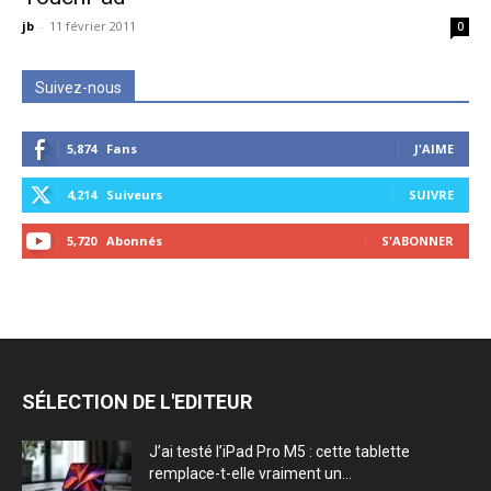
jb
-
11 février 2011
0
Suivez-nous
5,874
Fans
J'AIME
4,214
Suiveurs
SUIVRE
5,720
Abonnés
S'ABONNER
SÉLECTION DE L'EDITEUR
J’ai testé l’iPad Pro M5 : cette tablette
remplace-t-elle vraiment un...