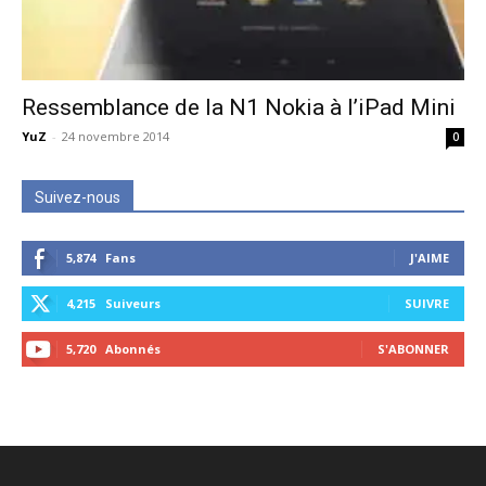
Ressemblance de la N1 Nokia à l’iPad Mini
YuZ
-
24 novembre 2014
0
Suivez-nous
5,874
Fans
J'AIME
4,215
Suiveurs
SUIVRE
5,720
Abonnés
S'ABONNER