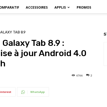
OMPARATIF
ACCESSOIRES
APPLIS
PROMOS
GALAXY TAB 8.9
S
Galaxy Tab 8.9 :
ise à jour Android 4.0
ch
6766
2
interest
WhatsApp