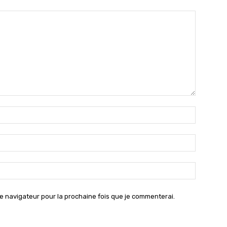
Nom
:*
Email
:*
Site
:
e navigateur pour la prochaine fois que je commenterai.