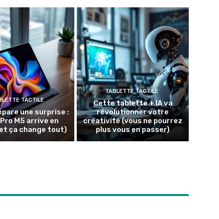
TABLETTE TACTILE
BLETTE TACTILE
Cette tablette + IA va
épare une surprise :
révolutionner votre
 Pro M5 arrive en
créativité (vous ne pourrez
et ça change tout)
plus vous en passer)