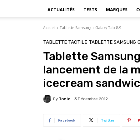
ACTUALITÉS
TESTS
MARQUES
C
Accueil
Tablette Samsung
Galaxy Tab 8.9
TABLETTE TACTILE
TABLETTE SAMSUNG
Tablette Samsung 
lancement de la m
icecream sandwi
By
Tonio
3 Décembre 2012
Facebook
Twitter
P