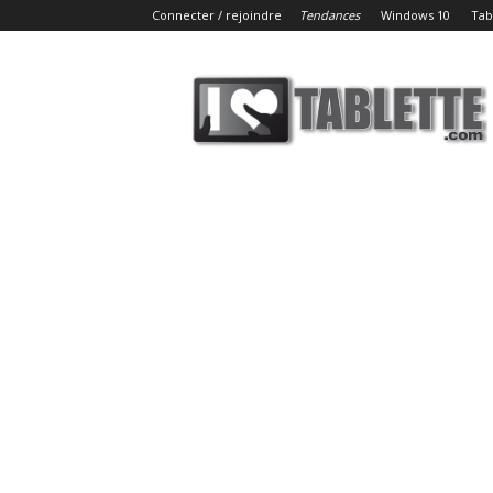
Connecter / rejoindre
Tendances
Windows 10
Tab
iLoveTablette.com