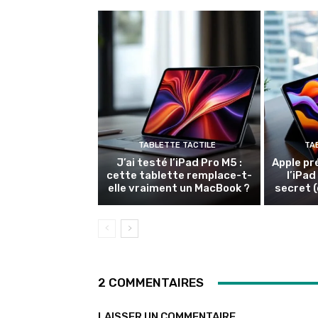
TABLETTE TACTILE
TA
J’ai testé l’iPad Pro M5 :
Apple pr
cette tablette remplace-t-
l’iPad
elle vraiment un MacBook ?
secret (
2 COMMENTAIRES
LAISSER UN COMMENTAIRE