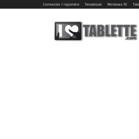
Connecter / rejoindre
Tendances
Windows 10
Tab
iLoveTablette.com