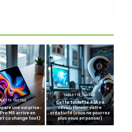
TABLETTE TACTILE
BLETTE TACTILE
Cette tablette + IA va
épare une surprise :
révolutionner votre
 Pro M5 arrive en
créativité (vous ne pourrez
et ça change tout)
plus vous en passer)