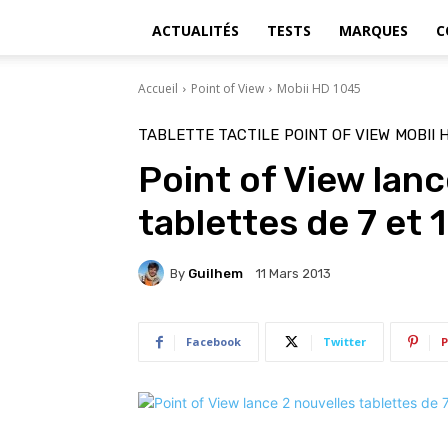
ACTUALITÉS
TESTS
MARQUES
C
Accueil
Point of View
Mobii HD 1045
TABLETTE TACTILE
POINT OF VIEW
MOBII 
Point of View lanc
tablettes de 7 et
By
Guilhem
11 Mars 2013
Facebook
Twitter
P