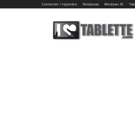
Connecter / rejoindre
Tendances
Windows 10
Tab
iLoveTablette.com