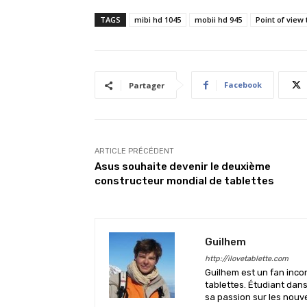
TAGS
mibi hd 1045
mobii hd 945
Point of view 
Facebook
Partager
ARTICLE PRÉCÉDENT
Asus souhaite devenir le deuxième
constructeur mondial de tablettes
Guilhem
http://ilovetablette.com
Guilhem est un fan inco
tablettes. Étudiant dan
sa passion sur les nouv