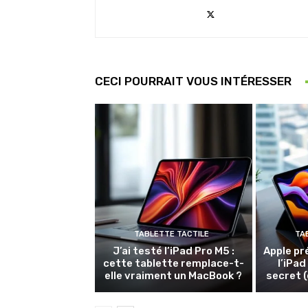
CECI POURRAIT VOUS INTÉRESSER
TABLETTE TACTILE
TA
J’ai testé l’iPad Pro M5 :
Apple pr
cette tablette remplace-t-
l’iPad
elle vraiment un MacBook ?
secret (