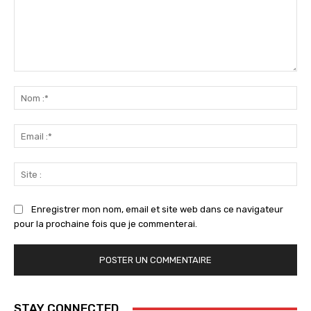
Commenter
:
No
:*
Ema
:*
Sit
:
Enregistrer mon nom, email et site web dans ce navigateur
pour la prochaine fois que je commenterai.
STAY CONNECTED