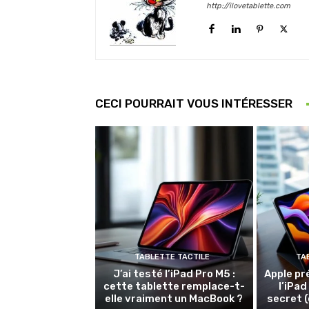
http://ilovetablette.com
CECI POURRAIT VOUS INTÉRESSER
TABLETTE TACTILE
TA
J’ai testé l’iPad Pro M5 :
Apple pr
cette tablette remplace-t-
l’iPad
elle vraiment un MacBook ?
secret (