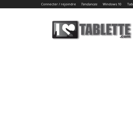
Connecter / rejoindre
Tendances
Windows 10
Tab
iLoveTablette.com