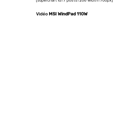
[superchart id=7 posts=206 width=700px]
Vidéo
MSI WindPad 110W