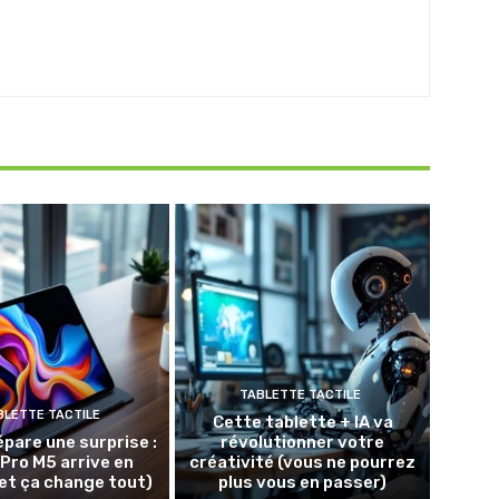
TABLETTE TACTILE
BLETTE TACTILE
Cette tablette + IA va
épare une surprise :
révolutionner votre
 Pro M5 arrive en
créativité (vous ne pourrez
et ça change tout)
plus vous en passer)