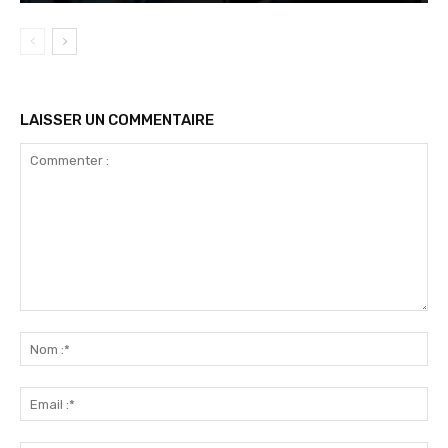
LAISSER UN COMMENTAIRE
Commenter
:
No
:*
Ema
:*