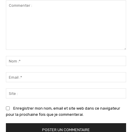
Commenter
:
No
:*
Ema
:*
Sit
:
Enregistrer mon nom, email et site web dans ce navigateur
pour la prochaine fois que je commenterai.