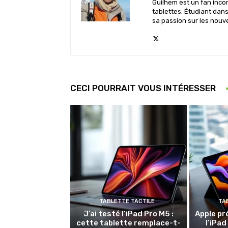
Guilhem est un fan inco
tablettes. Étudiant dan
sa passion sur les nouv
CECI POURRAIT VOUS INTÉRESSER
TABLETTE TACTILE
TA
J’ai testé l’iPad Pro M5 :
Apple pr
cette tablette remplace-t-
l’iPad