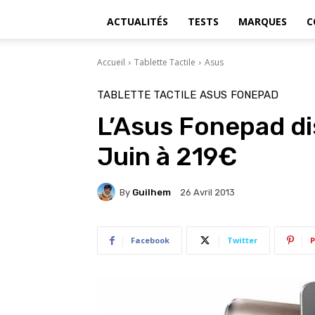
ACTUALITÉS
TESTS
MARQUES
C
Accueil
Tablette Tactile
Asus
TABLETTE TACTILE
ASUS
FONEPAD
L’Asus Fonepad di
Juin à 219€
By
Guilhem
26 Avril 2013
Facebook
Twitter
P