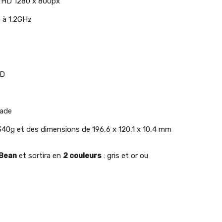
S HD 1280 x 800px
 à 1.2GHz
SD
çade
40g et des dimensions de 196,6 x 120,1 x 10,4 mm
 Bean
et sortira en
2 couleurs
: gris et or ou