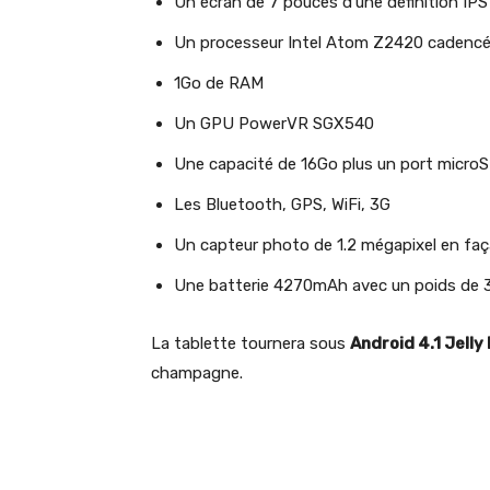
Un écran de 7 pouces d’une définition IP
Un processeur Intel Atom Z2420 cadencé
1Go de RAM
Un GPU PowerVR SGX540
Une capacité de 16Go plus un port micro
Les Bluetooth, GPS, WiFi, 3G
Un capteur photo de 1.2 mégapixel en fa
Une batterie 4270mAh avec un poids de 3
La tablette tournera sous
Android 4.1 Jelly
champagne.