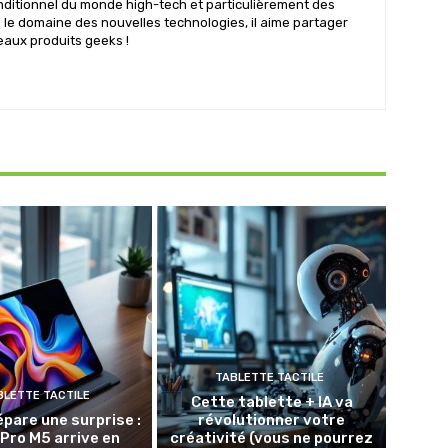
nditionnel du monde high-tech et particulièrement des
s le domaine des nouvelles technologies, il aime partager
eaux produits geeks !
TABLETTE TACTILE
BLETTE TACTILE
Cette tablette + IA va
épare une surprise :
révolutionner votre
 Pro M5 arrive en
créativité (vous ne pourrez