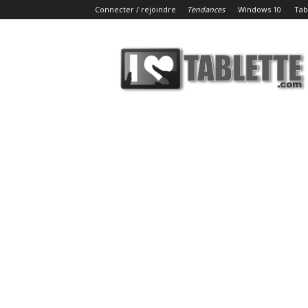
Connecter / rejoindre
Tendances
Windows 10
Tab
iLoveTablette.com