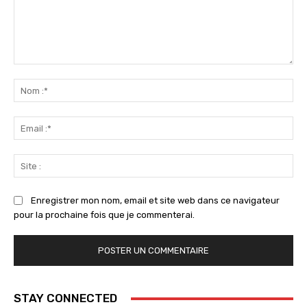
Commenter
:
No
:*
Ema
:*
Sit
:
Enregistrer mon nom, email et site web dans ce navigateur
pour la prochaine fois que je commenterai.
STAY CONNECTED