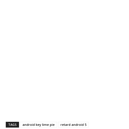
TAGS
android key lime pie
retard android 5