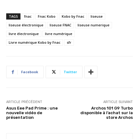
TAGS
fnac
Fnac Kobo
Kobo by Fnac
liseuse
liseuse électronique
liseuse FNAC
liseuse numerique
livre électronique
livre numérique
Livre numérique Kobo by Fnac
sfr
Facebook
Twitter
ARTICLE PRÉCÉDENT
ARTICLE SUIVANT
Asus Eee Pad Prime : une
Archos 101 G9 Turbo
nouvelle vidéo de
disponible à l’achat sur la
présentation
store Archos