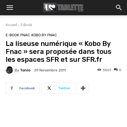
Accueil
E-Book
E-BOOK
FNAC
KOBO BY FNAC
La liseuse numérique « Kobo By
Fnac » sera proposée dans tous
les espaces SFR et sur SFR.fr
By
Tonio
3507
0
29 Novembre 2011
Facebook
Twitter