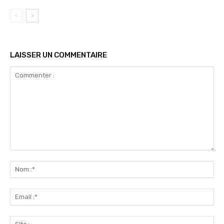
LAISSER UN COMMENTAIRE
Commenter
:
No
:*
Ema
:*
Sit