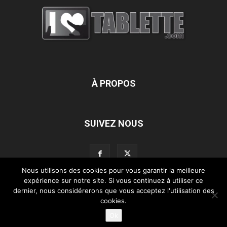
À PROPOS
SUIVEZ NOUS
Nous utilisons des cookies pour vous garantir la meilleure
expérience sur notre site. Si vous continuez à utiliser ce
dernier, nous considérerons que vous acceptez l'utilisation des
L’équipe d’iLoveTablette.com
Contactez-nous
Nos partenaires
cookies.
Mentions légales
Ok
©