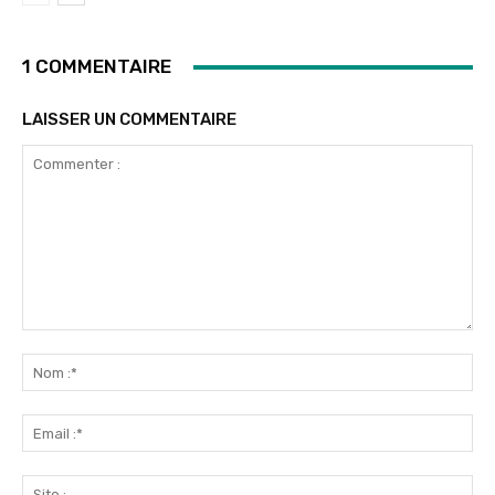
1 COMMENTAIRE
LAISSER UN COMMENTAIRE
Commenter
:
No
:*
Ema
:*
Sit