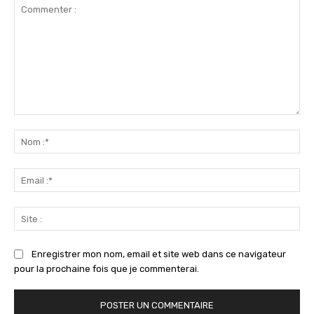
Commenter
:
No
:*
Ema
:*
Sit
:
Enregistrer mon nom, email et site web dans ce navigateur
pour la prochaine fois que je commenterai.