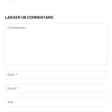
LAISSER UN COMMENTAIRE
Commenter
:
No
:*
Ema
:*
Sit
: