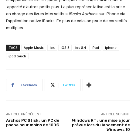
apporté d’autres petits plus. La plus représentative est la prise
en charge des livres interactifs «
iBooks Author
» sur iPhone via
l’application native iBooks. En plus de cela, on parle de correctifs
multiples.
TAGS
Apple Music
ios
iOS 8
ios 8.4
iPad
iphone
ipod touch
Facebook
Twitter
ARTICLE PRÉCÉDENT
ARTICLE SUIVANT
Archos PC Stick : un PC de
Windows RT : une mise à jour
poche pour moins de 100€
prévue lors du lancement de
Windows 10