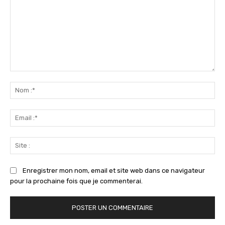
Commenter
:
No
:*
Ema
:*
Sit
:
Enregistrer mon nom, email et site web dans ce navigateur
pour la prochaine fois que je commenterai.