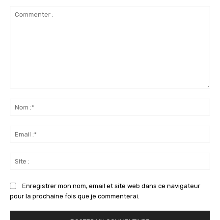
Commenter
:
No
:*
Ema
:*
Sit
:
Enregistrer mon nom, email et site web dans ce navigateur
pour la prochaine fois que je commenterai.