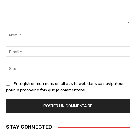
Commenter
:
No
:*
Ema
:*
Sit
:
Enregistrer mon nom, email et site web dans ce navigateur
pour la prochaine fois que je commenterai.
STAY CONNECTED