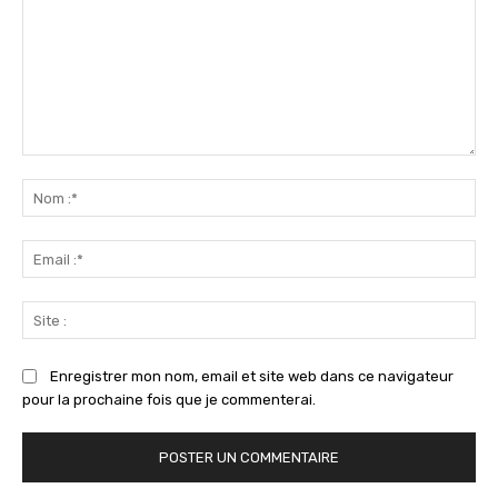
Commenter
:
No
:*
Ema
:*
Sit
:
Enregistrer mon nom, email et site web dans ce navigateur
pour la prochaine fois que je commenterai.