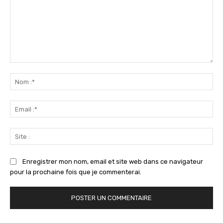
Commenter
:
No
:*
Ema
:*
Sit
:
Enregistrer mon nom, email et site web dans ce navigateur
pour la prochaine fois que je commenterai.