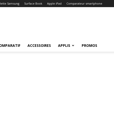
lette Samsung
Surface Book
Apple iPad
Comparateur smartphone
OMPARATIF
ACCESSOIRES
APPLIS
PROMOS