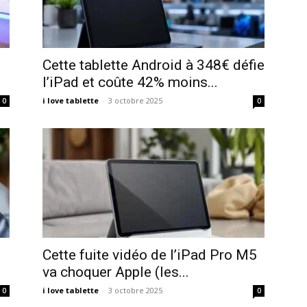
Cette tablette Android à 348€ défie
l’iPad et coûte 42% moins...
i love tablette
-
3 octobre 2025
0
0
Cette fuite vidéo de l’iPad Pro M5
va choquer Apple (les...
i love tablette
-
3 octobre 2025
0
0