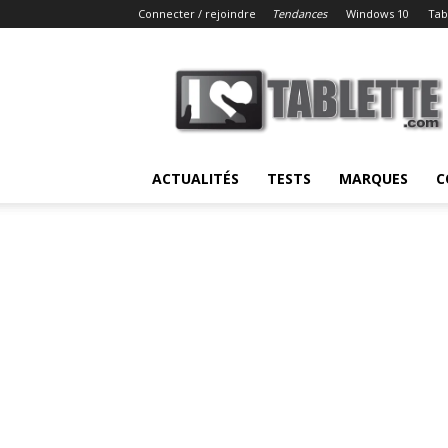
Connecter / rejoindre
Tendances
Windows 10
Tab
iLoveTablette.com
ACTUALITÉS
TESTS
MARQUES
C