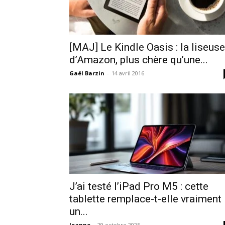
[MAJ] Le Kindle Oasis : la liseuse
d’Amazon, plus chère qu’une...
Gaël Barzin
-
14 avril 2016
J’ai testé l’iPad Pro M5 : cette
tablette remplace-t-elle vraiment
un...
Jeanne
-
29 octobre 2025