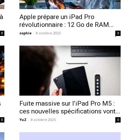
 à
Apple prépare un iPad Pro
révolutionnaire : 12 Go de RAM...
sophie
-
8 octobre 2025
0
0
s
Fuite massive sur l’iPad Pro M5 :
ces nouvelles spécifications vont...
YuZ
-
8 octobre 2025
0
0