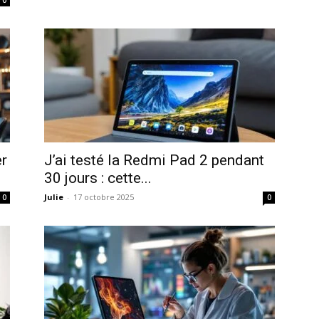
0
er
J’ai testé la Redmi Pad 2 pendant
.
30 jours : cette...
Julie
-
17 octobre 2025
0
0