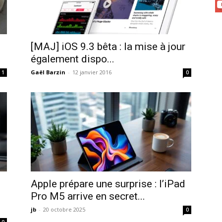
[MAJ] iOS 9.3 bêta : la mise à jour
également dispo...
Gaël Barzin
-
12 janvier 2016
1
0
Apple prépare une surprise : l’iPad
Pro M5 arrive en secret...
jb
-
20 octobre 2025
0