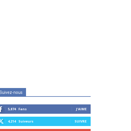
Suivez-nous
5,874
Fans
J'AIME
4,214
Suiveurs
SUIVRE