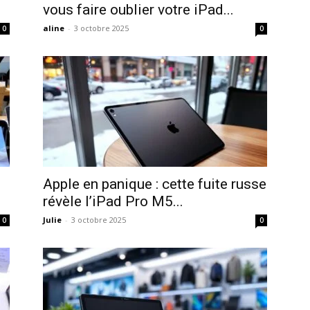
vous faire oublier votre iPad...
aline
-
3 octobre 2025
0
0
Apple en panique : cette fuite russe
révèle l’iPad Pro M5...
Julie
-
3 octobre 2025
0
0