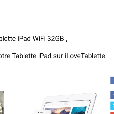
blette iPad WiFi 32GB ,
otre Tablette iPad sur iLoveTablette