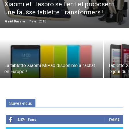
Xiaomi et Hasbro se lient et proposent
une fausse tablette Transformers !
Gaël Barzin
-
7 avril 2016
La tablette Xiaomi MiPad disponible à l’achat
Tablette 
en Europe !
le jour du
Suivez-nous
5,874
Fans
J'AIME