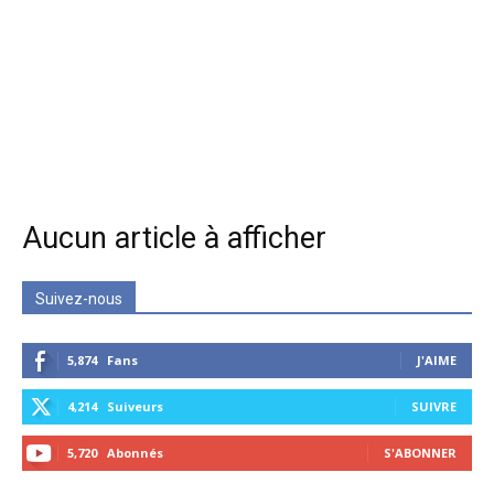
Aucun article à afficher
Suivez-nous
5,874
Fans
J'AIME
4,214
Suiveurs
SUIVRE
5,720
Abonnés
S'ABONNER