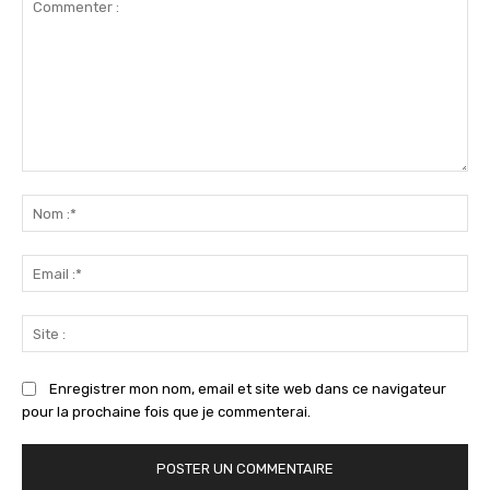
Commenter
:
No
:*
Ema
:*
Sit
:
Enregistrer mon nom, email et site web dans ce navigateur
pour la prochaine fois que je commenterai.