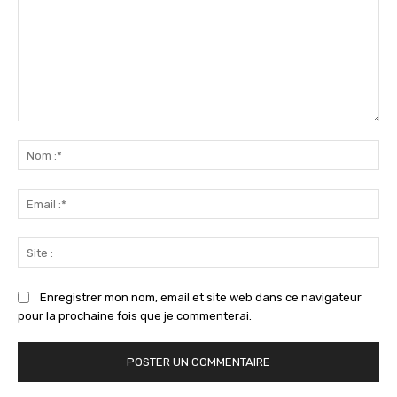
Commenter
:
No
:*
Ema
:*
Sit
:
Enregistrer mon nom, email et site web dans ce navigateur
pour la prochaine fois que je commenterai.