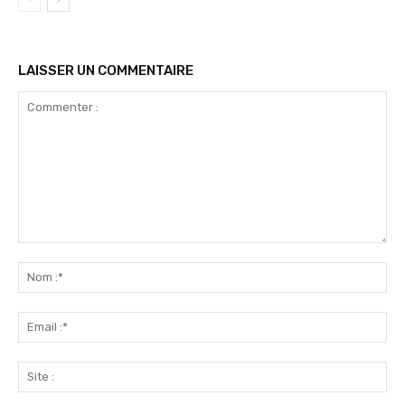
LAISSER UN COMMENTAIRE
Commenter
:
No
:*
Ema
:*
Sit
: