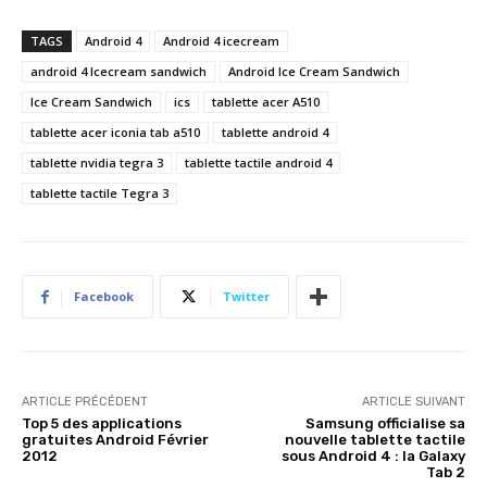
TAGS
Android 4
Android 4 icecream
android 4 Icecream sandwich
Android Ice Cream Sandwich
Ice Cream Sandwich
ics
tablette acer A510
tablette acer iconia tab a510
tablette android 4
tablette nvidia tegra 3
tablette tactile android 4
tablette tactile Tegra 3
Facebook
Twitter
ARTICLE PRÉCÉDENT
ARTICLE SUIVANT
Top 5 des applications
Samsung officialise sa
gratuites Android Février
nouvelle tablette tactile
2012
sous Android 4 : la Galaxy
Tab 2