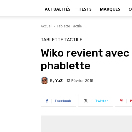
ACTUALITÉS
TESTS
MARQUES
C
Accueil
Tablette Tactile
TABLETTE TACTILE
Wiko revient avec
phablette
By
YuZ
13 Février 2015
Facebook
Twitter
P