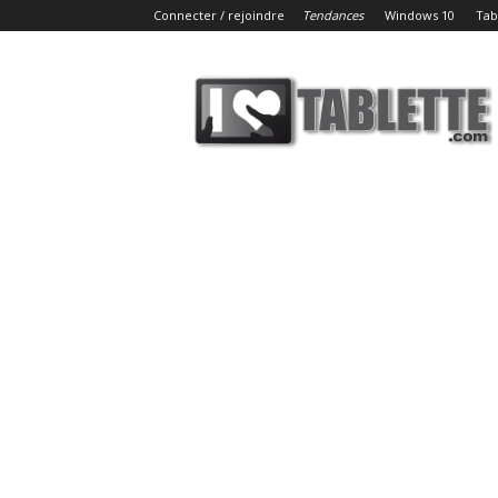
Connecter / rejoindre
Tendances
Windows 10
Tab
iLoveTablette.com