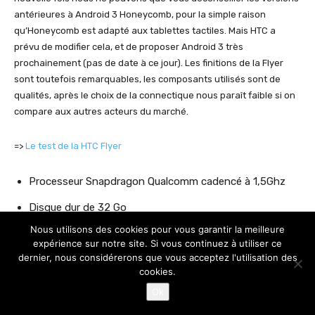
antérieures à Android 3 Honeycomb, pour la simple raison
qu’Honeycomb est adapté aux tablettes tactiles. Mais HTC a
prévu de modifier cela, et de proposer Android 3 très
prochainement (pas de date à ce jour). Les finitions de la Flyer
sont toutefois remarquables, les composants utilisés sont de
qualités, après le choix de la connectique nous paraît faible si on
compare aux autres acteurs du marché.
=>
Le test de la HTC Flyer
Processeur Snapdragon Qualcomm cadencé à 1,5Ghz
Disque dur de 32 Go
Nous utilisons des cookies pour vous garantir la meilleure
Ecran 7 pouces, résolution 1024×600
expérience sur notre site. Si vous continuez à utiliser ce
dernier, nous considérerons que vous acceptez l'utilisation des
Taille 195.4×122 mm, épaisseur 13.2 mm
cookies.
Caméra frontale 1.3mpx / Dos 5mpx
Ok
Poids 420g