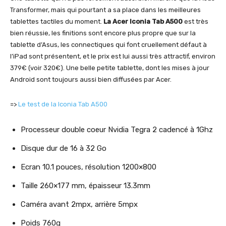
Transformer, mais qui pourtant a sa place dans les meilleures
tablettes tactiles du moment.
La Acer Iconia Tab A500
est très
bien réussie, les finitions sont encore plus propre que sur la
tablette d’Asus, les connectiques qui font cruellement défaut à
l’iPad sont présentent, et le prix est lui aussi très attractif, environ
379€ (voir 320€). Une belle petite tablette, dont les mises à jour
Android sont toujours aussi bien diffusées par Acer.
=>
Le test de la Iconia Tab A500
Processeur double coeur Nvidia Tegra 2 cadencé à 1Ghz
Disque dur de 16 à 32 Go
Ecran 10.1 pouces, résolution 1200×800
Taille 260×177 mm, épaisseur 13.3mm
Caméra avant 2mpx, arrière 5mpx
Poids 760g