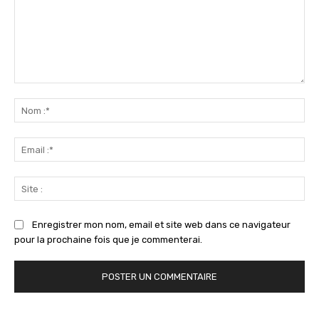
Commenter
:
No
:*
Ema
:*
Sit
:
Enregistrer mon nom, email et site web dans ce navigateur
pour la prochaine fois que je commenterai.