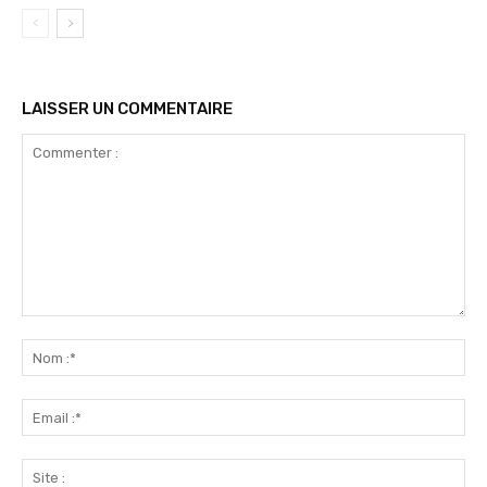
LAISSER UN COMMENTAIRE
Commenter
:
No
:*
Ema
:*
Sit