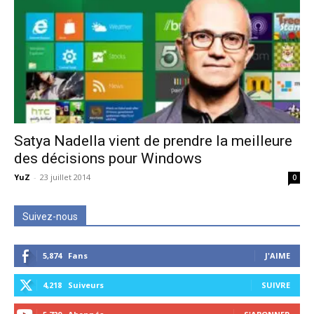
Satya Nadella vient de prendre la meilleure
des décisions pour Windows
YuZ
-
23 juillet 2014
0
Suivez-nous
5,874
Fans
J'AIME
4,218
Suiveurs
SUIVRE