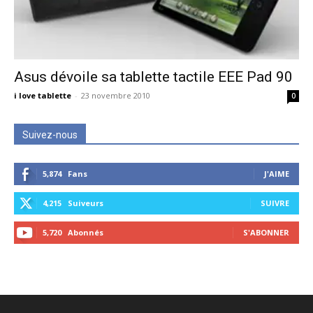
Asus dévoile sa tablette tactile EEE Pad 90
i love tablette
-
23 novembre 2010
0
Suivez-nous
5,874
Fans
J'AIME
4,215
Suiveurs
SUIVRE
5,720
Abonnés
S'ABONNER