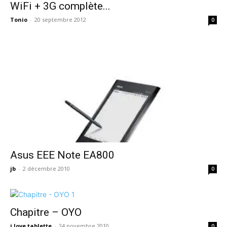
WiFi + 3G complète...
Tonio
-
20 septembre 2012
0
Asus EEE Note EA800
jb
-
2 décembre 2010
0
Chapitre – OYO
i love tablette
-
24 novembre 2010
0