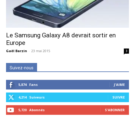
Le Samsung Galaxy A8 devrait sortir en
Europe
Gaël Barzin
-
23 mai 2015
3
Suivez-nous
5,874
Fans
J'AIME
4,214
Suiveurs
SUIVRE
5,720
Abonnés
S'ABONNER