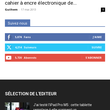
cahier à encre électronique de...
Guilhem
-
17 mai 2013
0
Suivez-nous
5,874
Fans
J'AIME
4,214
Suiveurs
SUIVRE
5,720
Abonnés
S'ABONNER
SÉLECTION DE L'EDITEUR
J’ai testé l’iPad Pro M5 : cette tablette
remplace-t-elle vraiment un...