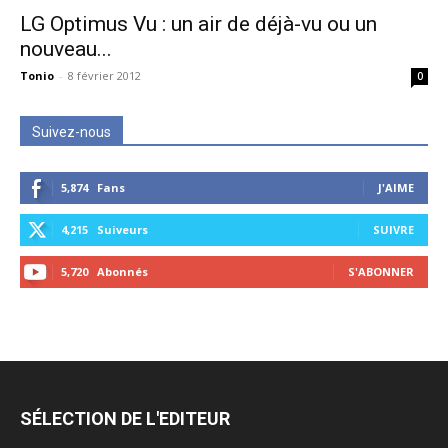
LG Optimus Vu : un air de déjà-vu ou un
nouveau...
Tonio
-
8 février 2012
0
Suivez-nous
5,874
Fans
J'AIME
4,215
Suiveurs
SUIVRE
5,720
Abonnés
S'ABONNER
SÉLECTION DE L'EDITEUR