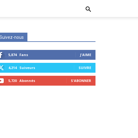
Suivez-nous
5,874
Fans
J'AIME
4,214
Suiveurs
SUIVRE
5,720
Abonnés
S'ABONNER