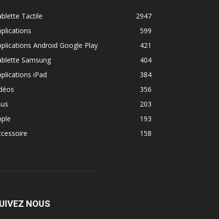
blette Tactile
2947
plications
599
plications Android Google Play
421
ablette Samsung
404
plications iPad
384
idéos
356
sus
203
pple
193
cessoire
158
UIVEZ NOUS