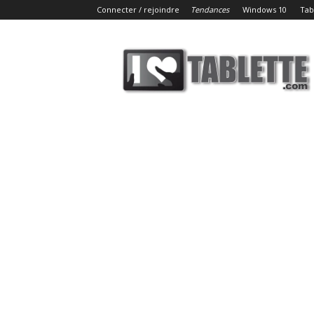
Connecter / rejoindre
Tendances
Windows 10
Tab
iLoveTablette.com