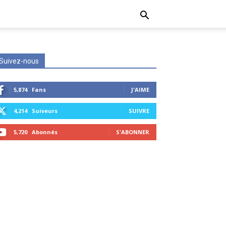
Suivez-nous
5,874
Fans
J'AIME
4,214
Suiveurs
SUIVRE
5,720
Abonnés
S'ABONNER