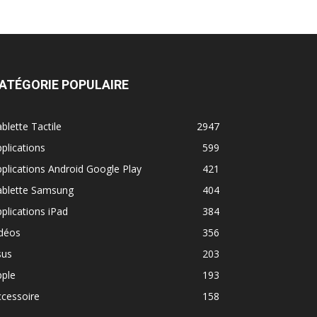
ATÉGORIE POPULAIRE
blette Tactile
2947
plications
599
plications Android Google Play
421
ablette Samsung
404
plications iPad
384
idéos
356
sus
203
pple
193
cessoire
158