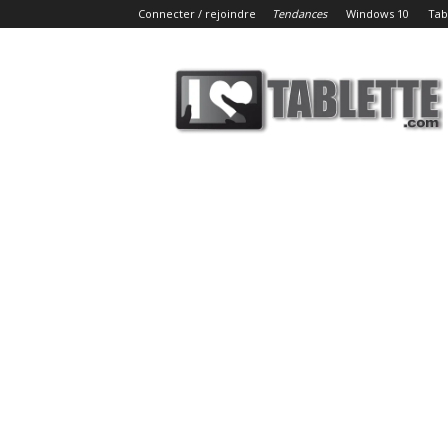
Connecter / rejoindre
Tendances
Windows 10
Tab
iLoveTablette.com