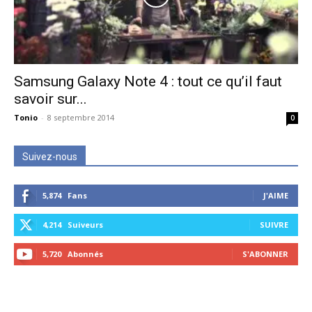
Samsung Galaxy Note 4 : tout ce qu’il faut
savoir sur...
Tonio
-
8 septembre 2014
0
Suivez-nous
5,874
Fans
J'AIME
4,214
Suiveurs
SUIVRE
5,720
Abonnés
S'ABONNER