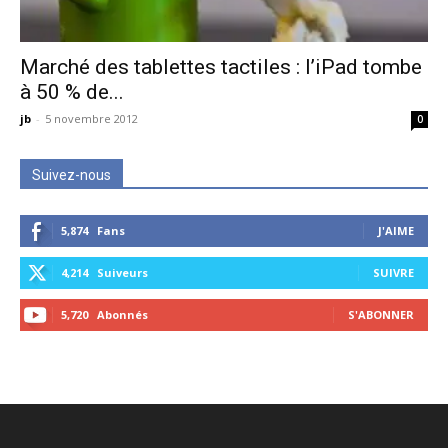
Marché des tablettes tactiles : l’iPad tombe
à 50 % de...
jb
-
5 novembre 2012
0
Suivez-nous
5,874
Fans
J'AIME
4,214
Suiveurs
SUIVRE
5,720
Abonnés
S'ABONNER